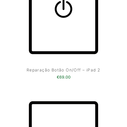
Reparação Botão On/Off – iPad 2
€
69.00