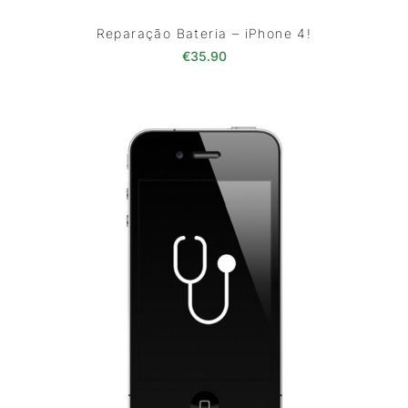
Reparação Bateria – iPhone 4!
€
35.90