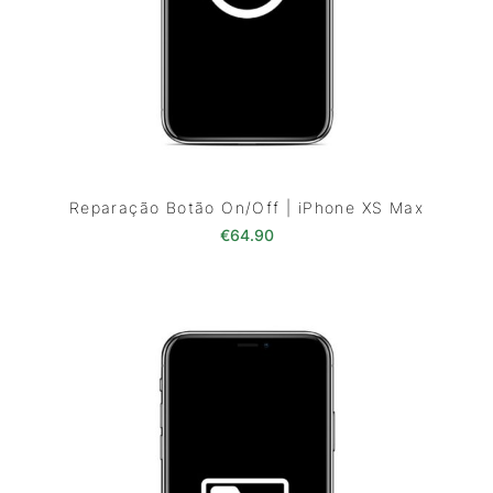
Reparação Botão On/Off | iPhone XS Max
€
64.90