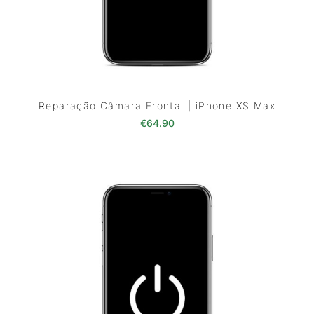
Reparação Câmara Frontal | iPhone XS Max
€
64.90