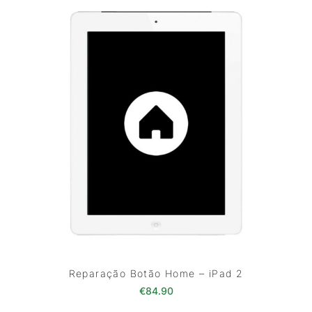
Reparação Botão Home – iPad 2
€
84.90