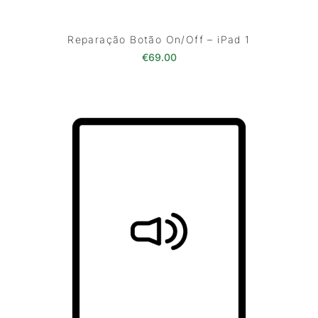
Reparação Botão On/Off – iPad 1
€
69.00