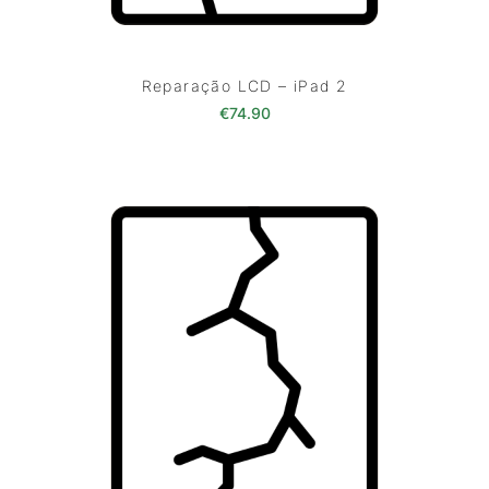
Reparação LCD – iPad 2
€
74.90