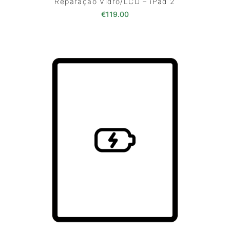
Reparação Vidro/LCD – iPad 2
€
119.00