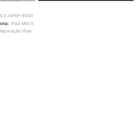
ILOJAPEP-8040
oria:
IPad Mini 5
Reparação IPad