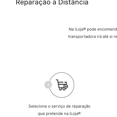
Reparação à Distância
Na iLoja® pode encomenda
transportadora irá até si 
Selecione o serviço de reparação
que pretende na iLoja®