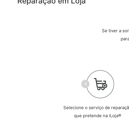
Reparação em Loja
Se tiver a so
par
Selecione o serviço de reparaç
que pretende na iLoja®