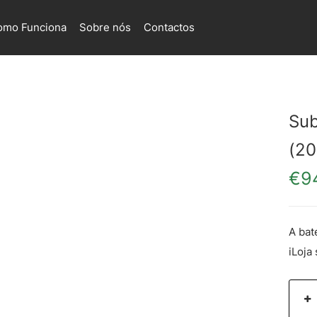
omo Funciona
Sobre nós
Contactos
Sub
(20
€
9
A bat
iLoja