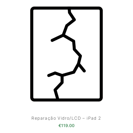
Reparação Vidro/LCD – iPad 2
€
119.00