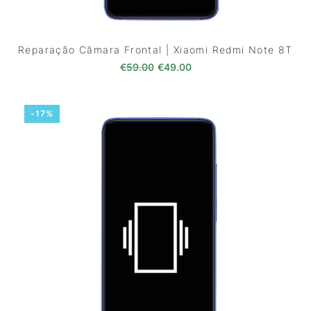
Reparação Câmara Frontal | Xiaomi Redmi Note 8T
O preço original era: €59.00.
O preço atual é: €49.0
€
59.00
€
49.00
-17%