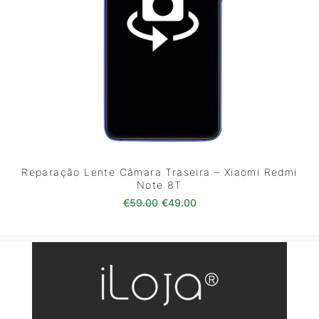
Reparação Lente Câmara Traseira – Xiaomi Redmi
Note 8T
O preço original era: €59.00.
O preço atual é: €49.0
€
59.00
€
49.00