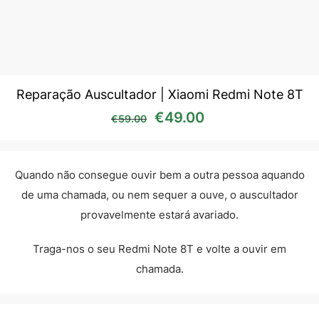
Reparação Auscultador | Xiaomi Redmi Note 8T
O preço original era: €59
O preço atual é:
€
49.00
€
59.00
Quando não consegue ouvir bem a outra pessoa aquando
de uma chamada, ou nem sequer a ouve, o auscultador
provavelmente estará avariado.
Traga-nos o seu Redmi Note 8T e volte a ouvir em
chamada.