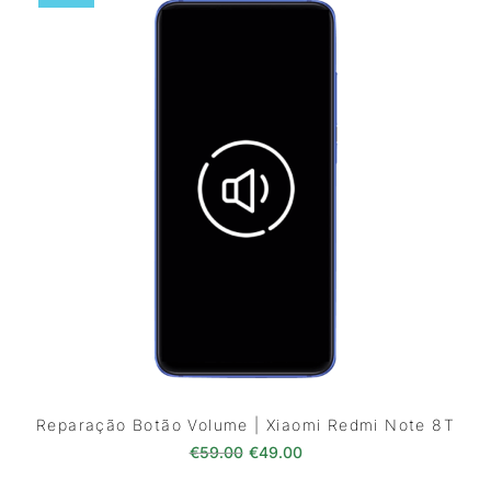
Reparação Botão Volume | Xiaomi Redmi Note 8T
O preço original era: €59.00.
O preço atual é: €49.0
€
59.00
€
49.00