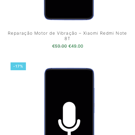
Reparação Motor de Vibração – Xiaomi Redmi Note
8T
O preço original era: €59.00.
O preço atual é: €49.0
€
59.00
€
49.00
-17%