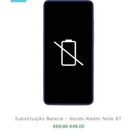
Substituição Bateria – Xiaomi Redmi Note 8T
O preço original era: €59.00.
O preço atual é: €49.0
€
59.00
€
49.00