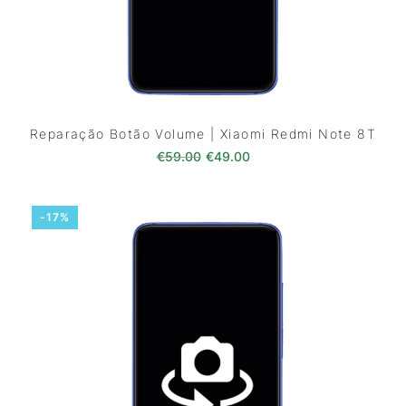
Reparação Botão Volume | Xiaomi Redmi Note 8T
O preço original era: €59.00.
O preço atual é: €49.0
€
59.00
€
49.00
-17%