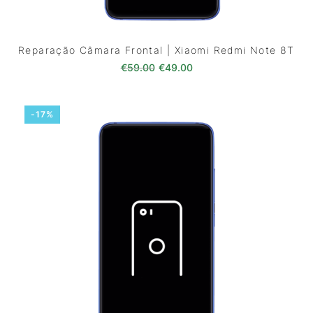
Reparação Câmara Frontal | Xiaomi Redmi Note 8T
O preço original era: €59.00.
O preço atual é: €49.0
€
59.00
€
49.00
-17%