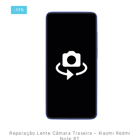
-17%
Reparação Lente Câmara Traseira – Xiaomi Redmi
Note 8T