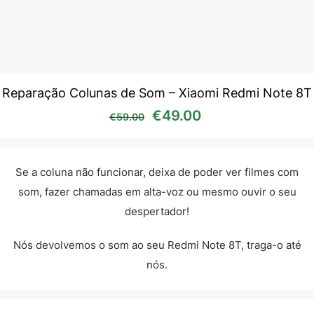
Reparação Colunas de Som – Xiaomi Redmi Note 8T
O preço original era: €59
O preço atual é:
€
49.00
€
59.00
Se a coluna não funcionar, deixa de poder ver filmes com
som, fazer chamadas em alta-voz ou mesmo ouvir o seu
despertador!
Nós devolvemos o som ao seu Redmi Note 8T, traga-o até
nós.