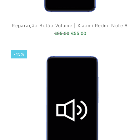
Reparação Botão Volume | Xiaomi Redmi Note 8
O preço original era: €65.00.
O preço atual é: €55.0
€
65.00
€
55.00
-15%