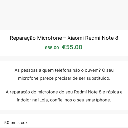
Reparação Microfone – Xiaomi Redmi Note 8
O preço original era: €65
O preço atual é:
€
55.00
€
65.00
As pessoas a quem telefona não o ouvem? O seu
microfone parece precisar de ser substituido.
A reparação do microfone do seu Redmi Note 8 é rápida e
indolor na iLoja, confie-nos o seu smartphone.
50 em stock