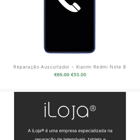
Reparação Auscultador – Xiaomi Redmi Note 8
O preço original era: €65.00.
O preço atual é: €55.0
€
65.00
€
55.00
A iLoja® é uma empresa especializada na
reparação de telemóveis, tablets e