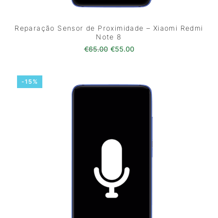
Reparação Sensor de Proximidade – Xiaomi Redmi
Note 8
O preço original era: €65.00.
O preço atual é: €55.0
€
65.00
€
55.00
-15%