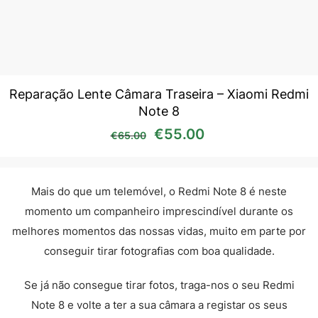
Reparação Lente Câmara Traseira – Xiaomi Redmi
Note 8
O preço original era: €65
O preço atual é:
€
55.00
€
65.00
Mais do que um telemóvel, o Redmi Note 8 é neste
momento um companheiro imprescindível durante os
melhores momentos das nossas vidas, muito em parte por
conseguir tirar fotografias com boa qualidade.
Se já não consegue tirar fotos, traga-nos o seu Redmi
Note 8 e volte a ter a sua câmara a registar os seus