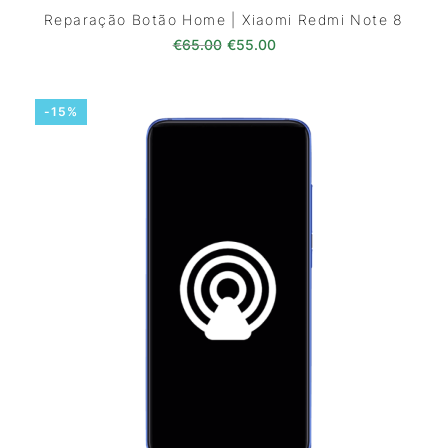
Reparação Botão Home | Xiaomi Redmi Note 8
O preço original era: €65.00.
O preço atual é: €55.0
€
65.00
€
55.00
-15%