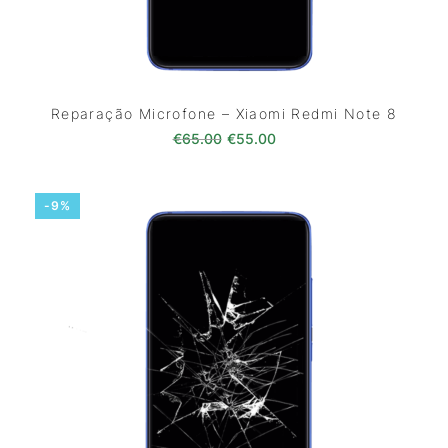
Reparação Microfone – Xiaomi Redmi Note 8
O preço original era: €65.00.
O preço atual é: €55.0
€
65.00
€
55.00
-9%