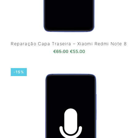
Reparação Capa Traseira – Xiaomi Redmi Note 8
O preço original era: €65.00.
O preço atual é: €55.0
€
65.00
€
55.00
-15%