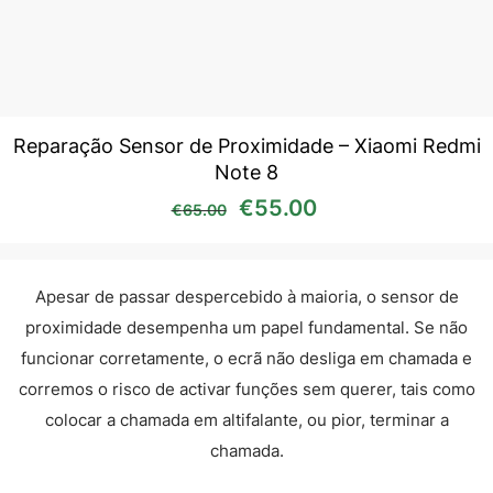
Reparação Sensor de Proximidade – Xiaomi Redmi
Note 8
O preço original era: €65
O preço atual é:
€
55.00
€
65.00
Apesar de passar despercebido à maioria, o sensor de
proximidade desempenha um papel fundamental. Se não
funcionar corretamente, o ecrã não desliga em chamada e
corremos o risco de activar funções sem querer, tais como
colocar a chamada em altifalante, ou pior, terminar a
chamada.