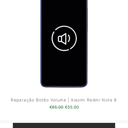
Reparação Botão Volume | Xiaomi Redmi Note 8
O preço original era: €65.00.
O preço atual é: €55.0
€
65.00
€
55.00