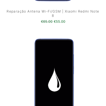
Reparação Antena Wi-Fi/GSM | Xiaomi Redmi Note
8
O preço original era: €65.00.
O preço atual é: €55.0
€
65.00
€
55.00