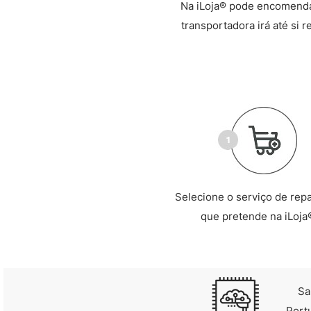
Na iLoja® pode encomendar
transportadora irá até si 
Selecione o serviço de rep
que pretende na iLoja
Sa
Port