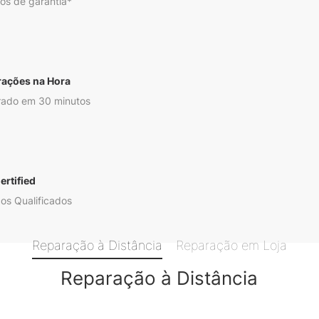
os de garantia*
rações na Hora
ado em 30 minutos
ertified
os Qualificados
Reparação à Distância
Reparação em Loja
Reparação à Distância