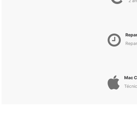
2 an
Repa
Repar
Mac C
Técnic