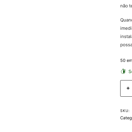
não t
Quand
imedi
insta
possa
50 em
Se
SKU:
Categ