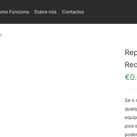
omo Funciona
Sobre nós
Contactos
 8
Rep
Red
€
0
Se o 
qualq
equip
pois 
podem