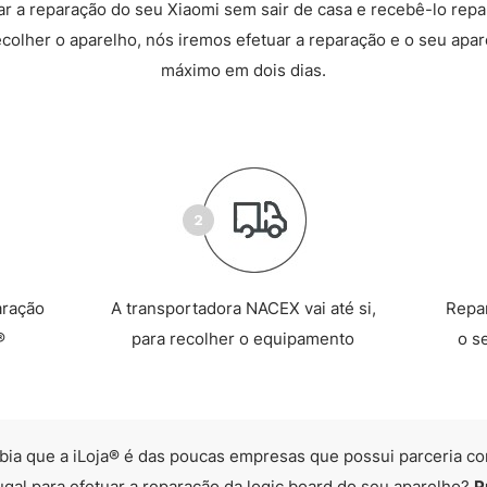
 a reparação do seu Xiaomi sem sair de casa e recebê-lo rep
recolher o aparelho, nós iremos efetuar a reparação e o seu apare
máximo em dois dias.
aração
A transportadora NACEX vai até si,
Repa
®
para recolher o equipamento
o s
bia que a iLoja® é das poucas empresas que possui parceria co
ugal para efetuar a reparação da logic board do seu aparelho?
P