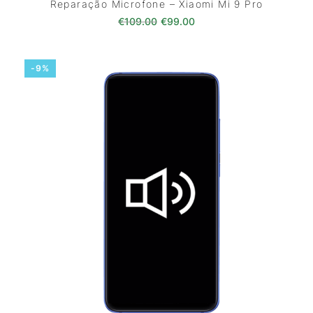
Reparação Microfone – Xiaomi Mi 9 Pro
O preço original era: €109.00
O preço atual é: €99.0
€
109.00
€
99.00
-9%