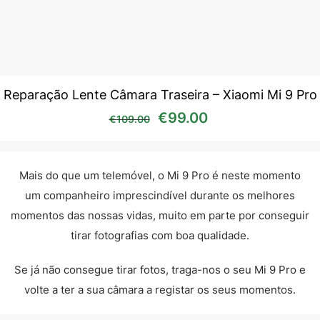
Reparação Lente Câmara Traseira – Xiaomi Mi 9 Pro
O preço original era: €10
O preço atual é:
€
99.00
€
109.00
Mais do que um telemóvel, o Mi 9 Pro é neste momento
um companheiro imprescindível durante os melhores
momentos das nossas vidas, muito em parte por conseguir
tirar fotografias com boa qualidade.
Se já não consegue tirar fotos, traga-nos o seu Mi 9 Pro e
volte a ter a sua câmara a registar os seus momentos.