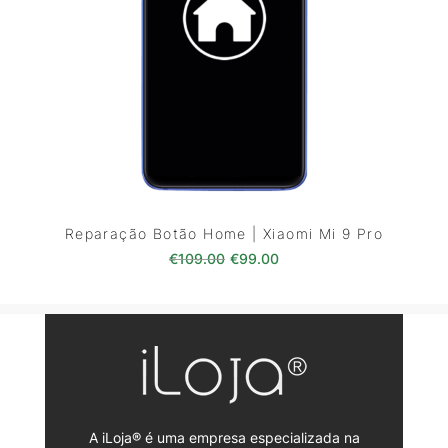
Reparação Botão Home | Xiaomi Mi 9 Pro
O preço original era: €109.00
O preço atual é: €99.0
€
109.00
€
99.00
A iLoja® é uma empresa especializada na