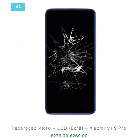
-4%
Reparação Vidro + LCD (Ecrã) – Xiaomi Mi 9 Pro
O preço original era: €279.00
O preço atual é: €269
€
279.00
€
269.00