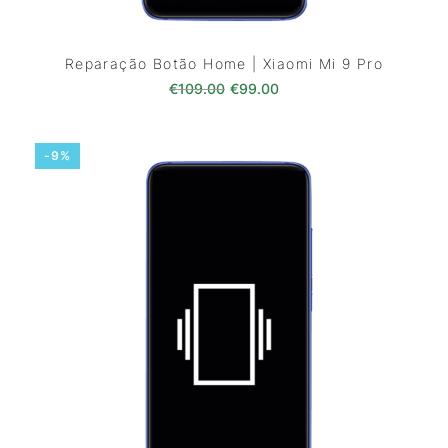
Reparação Botão Home | Xiaomi Mi 9 Pro
O preço original era: €109.00
O preço atual é: €99.0
€
109.00
€
99.00
-9%