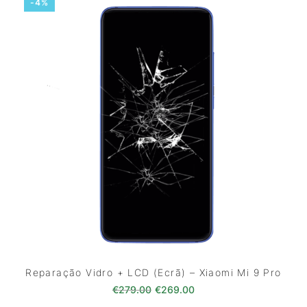
-4%
Reparação Vidro + LCD (Ecrã) – Xiaomi Mi 9 Pro
O preço original era: €279.00
O preço atual é: €269
€
279.00
€
269.00