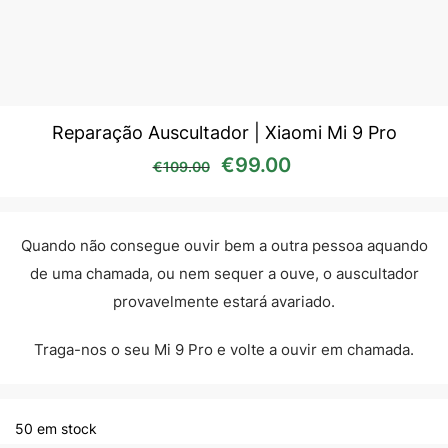
Reparação Auscultador | Xiaomi Mi 9 Pro
O preço original era: €10
O preço atual é:
€
99.00
€
109.00
Quando não consegue ouvir bem a outra pessoa aquando
de uma chamada, ou nem sequer a ouve, o auscultador
provavelmente estará avariado.
Traga-nos o seu Mi 9 Pro e volte a ouvir em chamada.
50 em stock