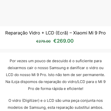
Reparação Vidro + LCD (Ecrã) – Xiaomi Mi 9 Pro
O preço original era: €27
O preço atual é
€
269.00
€
279.00
Por vezes um pouco de descuido é o suficiente para
deixarmos cair o nosso Samsung e danificar o vidro ou
LCD do nosso Mi 9 Pro. Isto não tem de ser permanente.
Na iLoja dispomos da reparação do vidro/LCD para o Mi 9
Pro de forma rápida e eficiente!
O vidro (Digitizer) e o LCD são uma peça conjunta nos
modelos de Samsung, esta reparação substitui ambos.