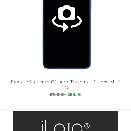
Reparação Lente Câmara Traseira – Xiaomi Mi 9
Pro
O preço original era: €109.00
O preço atual é: €99.0
€
109.00
€
99.00