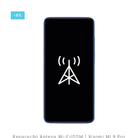
-9%
Reparação Antena Wi-Fi/GSM | Xiaomi Mi 9 Pro