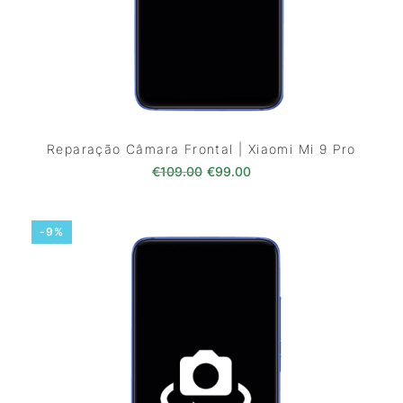
Reparação Câmara Frontal | Xiaomi Mi 9 Pro
O preço original era: €109.00
O preço atual é: €99.0
€
109.00
€
99.00
-9%