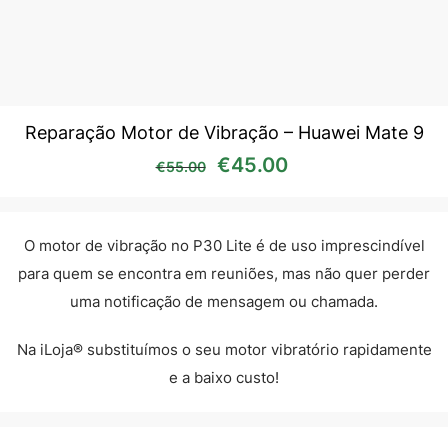
Reparação Motor de Vibração – Huawei Mate 9
O preço original era: €55
O preço atual é:
€
45.00
€
55.00
O motor de vibração no P30 Lite é de uso imprescindível
para quem se encontra em reuniões, mas não quer perder
uma notificação de mensagem ou chamada.
Na iLoja® substituímos o seu motor vibratório rapidamente
e a baixo custo!