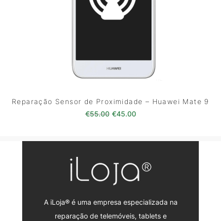
Reparação Sensor de Proximidade – Huawei Mate 9
O preço original era: €55.00.
O preço atual é: €45.0
€
55.00
€
45.00
A iLoja® é uma empresa especializada na
reparação de telemóveis, tablets e