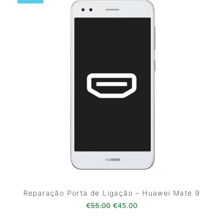
Reparação Porta de Ligação – Huawei Mate 9
O preço original era: €55.00.
O preço atual é: €45.0
€
55.00
€
45.00