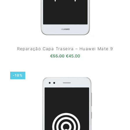
Reparação Capa Traseira – Huawei Mate 9
O preço original era: €55.00.
O preço atual é: €45.0
€
55.00
€
45.00
-18%