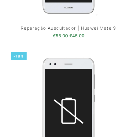
Reparação Auscultador | Huawei Mate 9
O preço original era: €55.00.
O preço atual é: €45.0
€
55.00
€
45.00
-18%