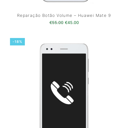
Reparação Botão Volume – Huawei Mate 9
O preço original era: €55.00.
O preço atual é: €45.0
€
55.00
€
45.00
-18%