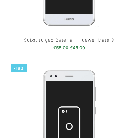
Substituição Bateria – Huawei Mate 9
O preço original era: €55.00.
O preço atual é: €45.0
€
55.00
€
45.00
-18%