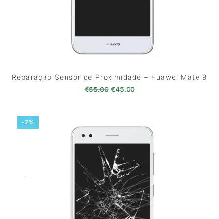
Reparação Sensor de Proximidade – Huawei Mate 9
O preço original era: €55.00.
O preço atual é: €45.0
€
55.00
€
45.00
-7%