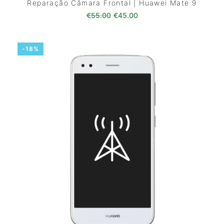
Reparação Câmara Frontal | Huawei Mate 9
O preço original era: €55.00.
O preço atual é: €45.0
€
55.00
€
45.00
-18%