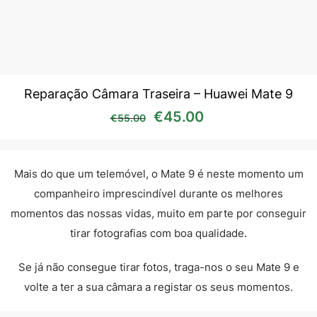
Reparação Câmara Traseira – Huawei Mate 9
O preço original era: €55
O preço atual é:
€
45.00
€
55.00
Mais do que um telemóvel, o Mate 9 é neste momento um
companheiro imprescindível durante os melhores
momentos das nossas vidas, muito em parte por conseguir
tirar fotografias com boa qualidade.
Se já não consegue tirar fotos, traga-nos o seu Mate 9 e
volte a ter a sua câmara a registar os seus momentos.