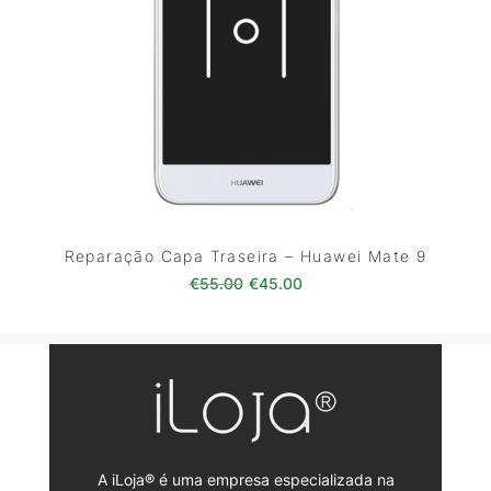
Reparação Capa Traseira – Huawei Mate 9
O preço original era: €55.00.
O preço atual é: €45.0
€
55.00
€
45.00
A iLoja® é uma empresa especializada na