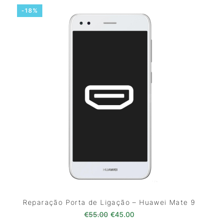
-18%
Reparação Porta de Ligação – Huawei Mate 9
O preço original era: €55.00.
O preço atual é: €45.0
€
55.00
€
45.00