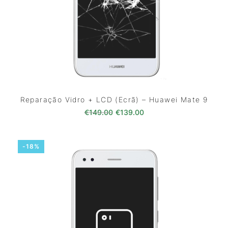
Reparação Vidro + LCD (Ecrã) – Huawei Mate 9
O preço original era: €149.00
O preço atual é: €139
€
149.00
€
139.00
-18%