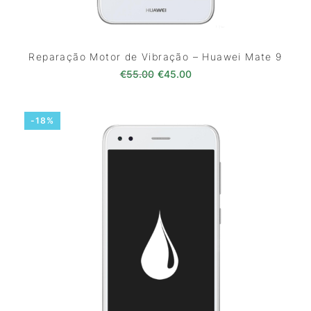
Reparação Motor de Vibração – Huawei Mate 9
O preço original era: €55.00.
O preço atual é: €45.0
€
55.00
€
45.00
-18%