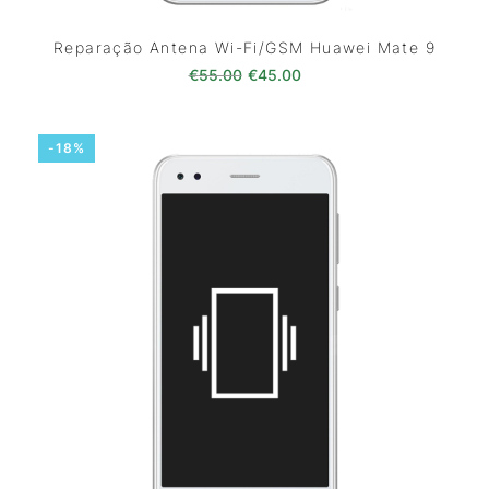
Reparação Antena Wi-Fi/GSM Huawei Mate 9
O preço original era: €55.00.
O preço atual é: €45.0
€
55.00
€
45.00
-18%