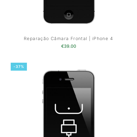
Reparação Câmara Frontal | iPhone 4
€
39.00
-37%