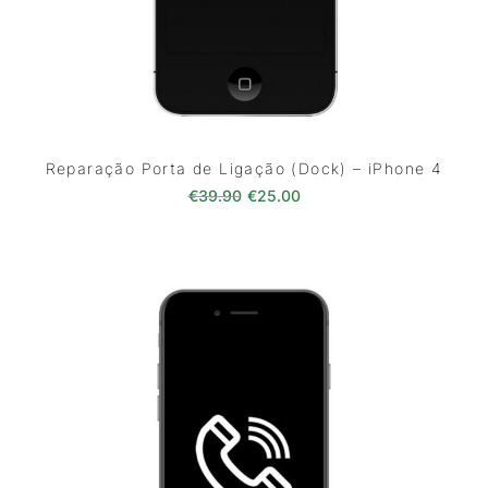
Reparação Porta de Ligação (Dock) – iPhone 4
O preço original era: €39.90.
O preço atual é: €25.0
€
39.90
€
25.00