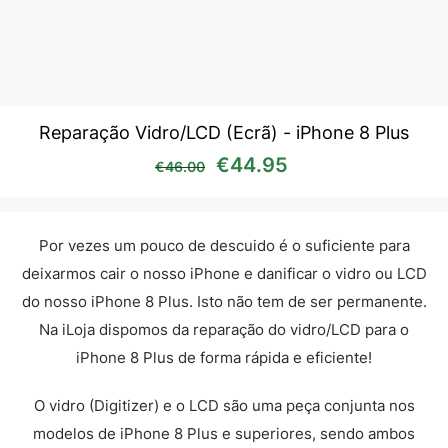
Reparação Vidro/LCD (Ecrã) - iPhone 8 Plus
O preço original era: €46
O preço atual é:
€
44.95
€
46.00
Por vezes um pouco de descuido é o suficiente para
deixarmos cair o nosso iPhone e danificar o vidro ou LCD
do nosso iPhone 8 Plus. Isto não tem de ser permanente.
Na iLoja dispomos da reparação do vidro/LCD para o
iPhone 8 Plus de forma rápida e eficiente!
O vidro (Digitizer) e o LCD são uma peça conjunta nos
modelos de iPhone 8 Plus e superiores, sendo ambos