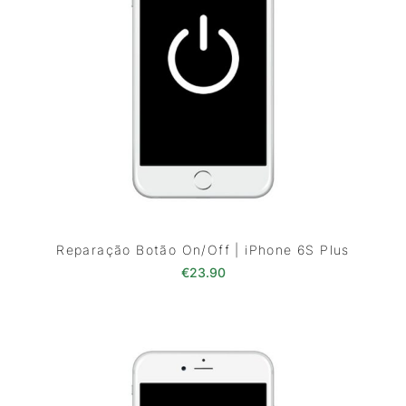
Reparação Botão On/Off | iPhone 6S Plus
€
23.90