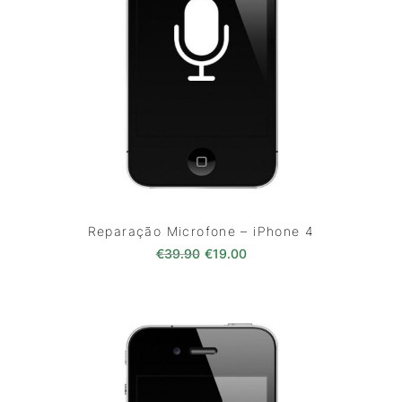
Reparação Microfone – iPhone 4
O preço original era: €39.90.
O preço atual é: €19.00
€
39.90
€
19.00