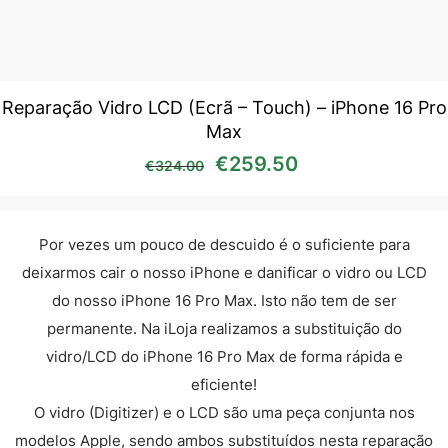
Reparação Vidro LCD (Ecrã – Touch) – iPhone 16 Pro
Max
O preço original era: €32
O preço atual é
€
259.50
€
324.00
Por vezes um pouco de descuido é o suficiente para
deixarmos cair o nosso iPhone e danificar o vidro ou LCD
do nosso iPhone 16 Pro Max. Isto não tem de ser
permanente. Na iLoja realizamos a substituição do
vidro/LCD do iPhone 16 Pro Max de forma rápida e
eficiente!
O vidro (Digitizer) e o LCD são uma peça conjunta nos
modelos Apple, sendo ambos substituídos nesta reparação