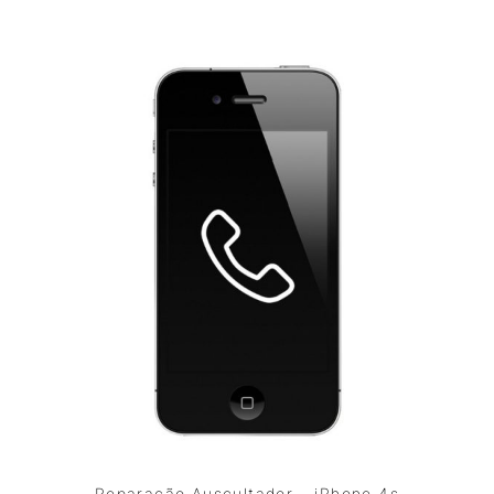
Reparação Auscultador – iPhone 4s