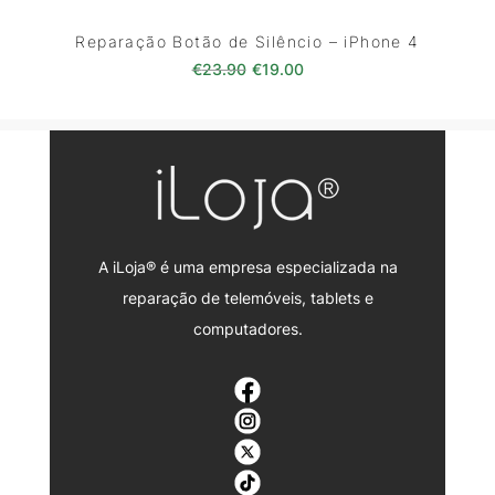
Reparação Botão de Silêncio – iPhone 4
O preço original era: €23.90.
O preço atual é: €19.00
€
23.90
€
19.00
A iLoja® é uma empresa especializada na
reparação de telemóveis, tablets e
computadores.