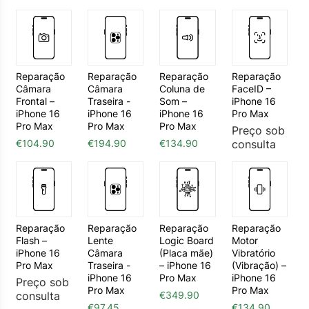
Reparação
Reparação
Reparação
Reparação
Câmara
Câmara
Coluna de
FaceID –
Frontal –
Traseira -
Som –
iPhone 16
iPhone 16
iPhone 16
iPhone 16
Pro Max
Pro Max
Pro Max
Pro Max
Preço sob
€
104.90
€
194.90
€
134.90
consulta
Reparação
Reparação
Reparação
Reparação
Flash –
Lente
Logic Board
Motor
iPhone 16
Câmara
(Placa mãe)
Vibratório
Pro Max
Traseira -
– iPhone 16
(Vibração) –
iPhone 16
Pro Max
iPhone 16
Preço sob
Pro Max
Pro Max
consulta
€
349.90
€
97.45
€
134.90