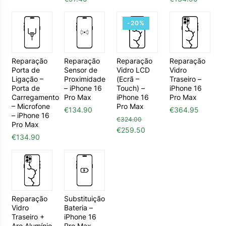
-20%
Reparação
Reparação
Reparação
Reparação
Porta de
Sensor de
Vidro LCD
Vidro
Ligação –
Proximidade
(Ecrã –
Traseiro –
Porta de
– iPhone 16
Touch) –
iPhone 16
Carregamento
Pro Max
iPhone 16
Pro Max
– Microfone
Pro Max
€
134.90
€
364.95
– iPhone 16
€
324.00
Pro Max
O preço original era: €324.0
O preço atual é: €25
€
259.50
€
134.90
Reparação
Substituição
Vidro
Bateria –
Traseiro +
iPhone 16
Aro Alumínio
Pro Max