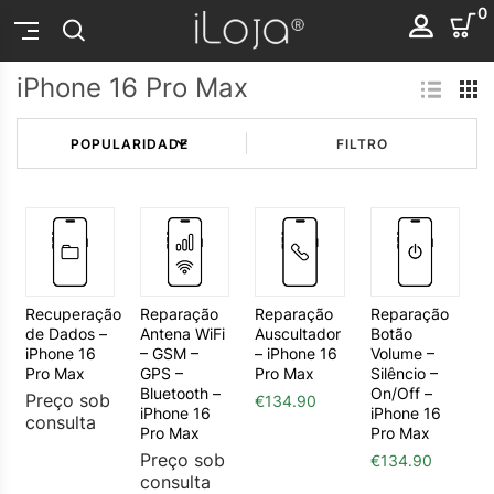
0
iPhone 16 Pro Max
FILTRO
Recuperação
Reparação
Reparação
Reparação
de Dados –
Antena WiFi
Auscultador
Botão
iPhone 16
– GSM –
– iPhone 16
Volume –
Pro Max
GPS –
Pro Max
Silêncio –
Bluetooth –
On/Off –
Preço sob
€
134.90
iPhone 16
iPhone 16
consulta
Pro Max
Pro Max
Preço sob
€
134.90
consulta