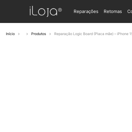
Reparações
Retomas
C
Início
Produtos
Reparação Logic Board (Placa mãe) – iPhone 1