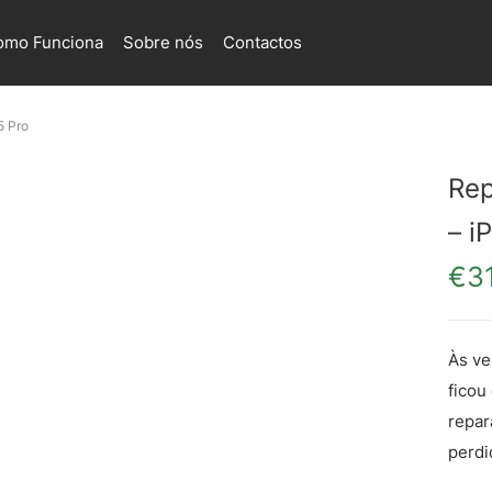
omo Funciona
Sobre nós
Contactos
5 Pro
Rep
– i
€
3
Às ve
ficou
repar
perdi