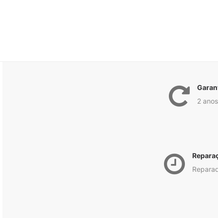
Garan
2 anos
Repara
Reparad