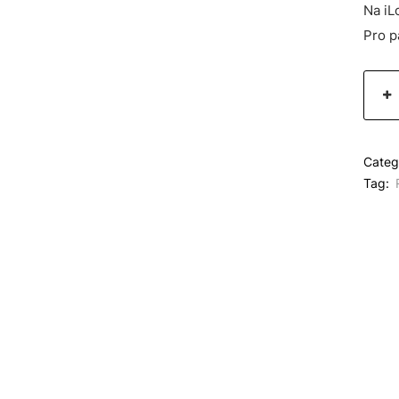
Na iL
Pro p
Categ
Tag: