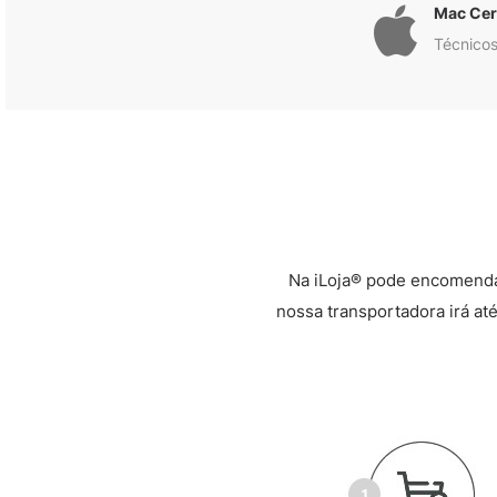
Mac Cert
Técnicos
Na iLoja® pode encomenda
nossa transportadora irá até