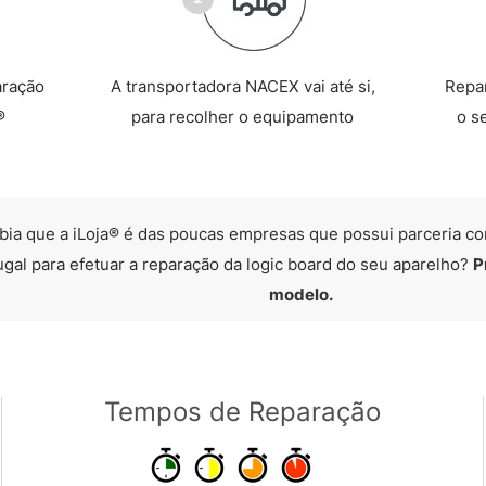
aração
A transportadora NACEX vai até si,
Repa
®
para recolher o equipamento
o s
bia que a iLoja® é das poucas empresas que possui parceria co
ugal para efetuar a reparação da logic board do seu aparelho?
P
modelo.
Tempos de Reparação