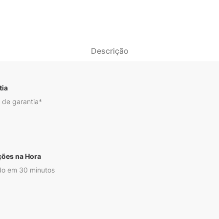
Descrição
tia
 de garantia*
ções na Hora
o em 30 minutos