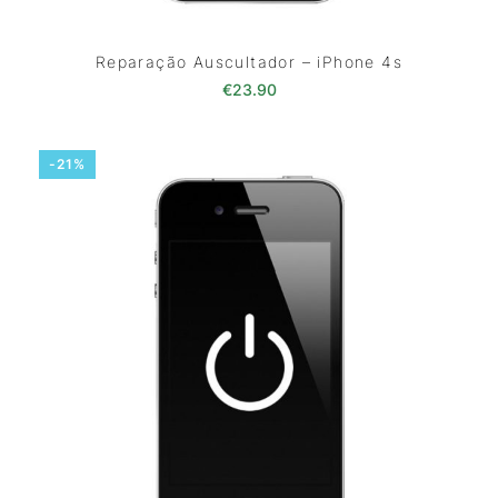
Reparação Auscultador – iPhone 4s
€
23.90
-21%