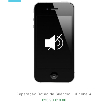
Reparação Botão de Silêncio – iPhone 4
O preço original era: €23.90.
O preço atual é: €19.00
€
23.90
€
19.00