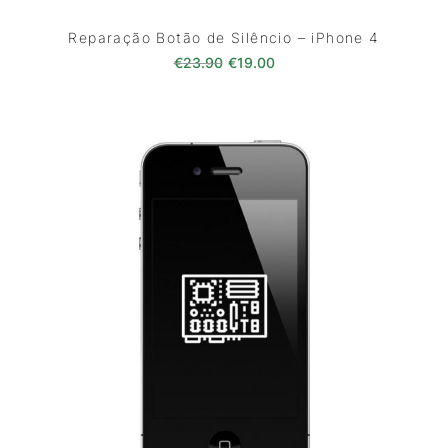
Reparação Botão de Silêncio – iPhone 4
O preço original era: €23.90.
O preço atual é: €19.00
€
23.90
€
19.00