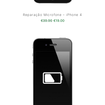
Reparação Microfone – iPhone 4
O preço original era: €39.90.
O preço atual é: €19.00
€
39.90
€
19.00