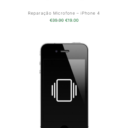
Reparação Microfone – iPhone 4
O preço original era: €39.90.
O preço atual é: €19.00
€
39.90
€
19.00