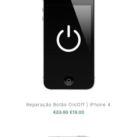
Reparação Botão On/Off | iPhone 4
O preço original era: €23.90.
O preço atual é: €19.00
€
23.90
€
19.00