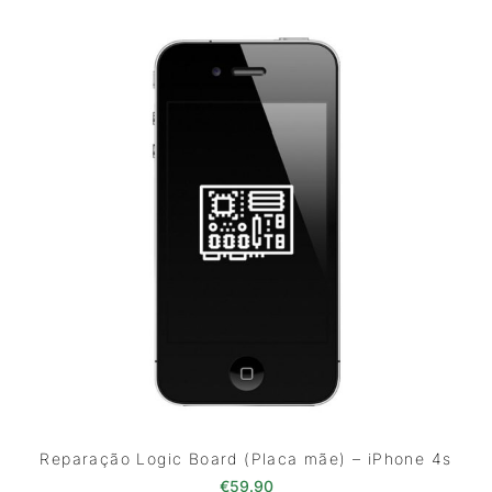
Reparação Logic Board (Placa mãe) – iPhone 4s
€
59.90