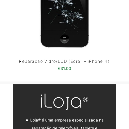
Reparação Vidro/LCD (Ecrã) – iPhone 4s
€
31.00
A iLoja® é uma empresa especializada na
reparação de telemóveis, tablets e