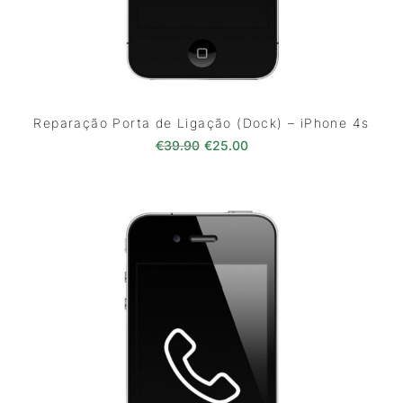
Reparação Porta de Ligação (Dock) – iPhone 4s
O preço original era: €39.90.
O preço atual é: €25.0
€
39.90
€
25.00