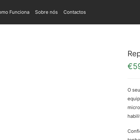
omo Funciona
Sobre nós
Contactos
Rep
€
5
O seu
equip
micro
habil
Confi
tenha