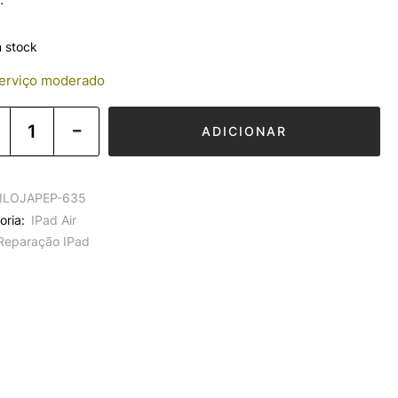
 stock
rviço moderado
ADICIONAR
ILOJAPEP-635
oria:
IPad Air
Reparação IPad