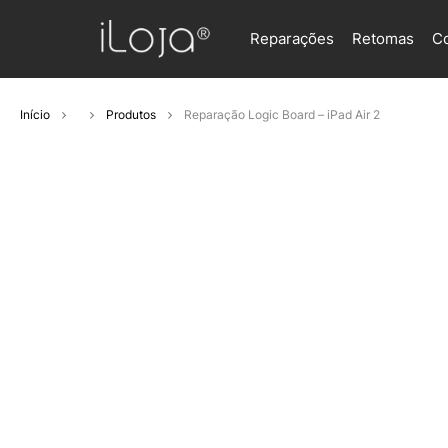
Reparações
Retomas
C
Início
Produtos
Reparação Logic Board – iPad Air 2