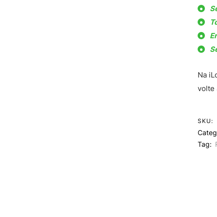
S
T
Er
S
Na iL
volte
SKU:
Categ
Tag: