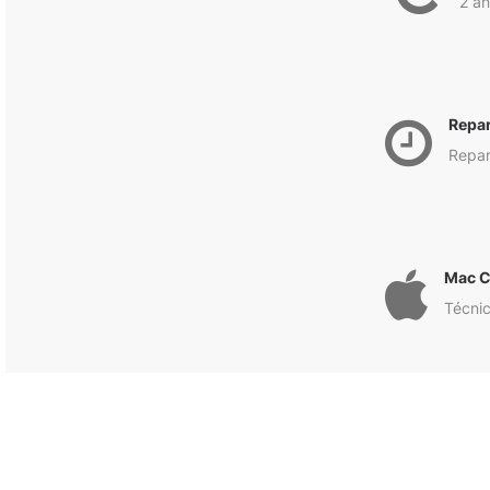
2 an
Repa
Repar
Mac C
Técnic