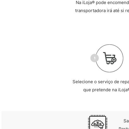
Na iLoja® pode encomenda
transportadora irá até si 
Selecione o serviço de rep
que pretende na iLoja
Sa
Port