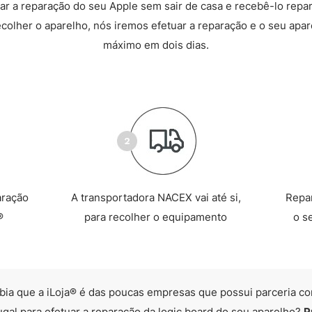
r a reparação do seu Apple sem sair de casa e recebê-lo repa
recolher o aparelho, nós iremos efetuar a reparação e o seu apare
máximo em dois dias.
aração
A transportadora NACEX vai até si,
Repa
®
para recolher o equipamento
o s
bia que a iLoja® é das poucas empresas que possui parceria co
ugal para efetuar a reparação da logic board do seu aparelho?
P