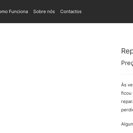
omo Funciona
Sobre nós
Contactos
Rep
Pre
Às ve
ficou
repar
perdi
Algun