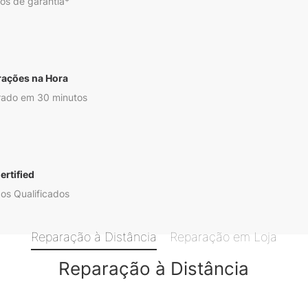
os de garantia*
rações na Hora
ado em 30 minutos
ertified
os Qualificados
Reparação à Distância
Reparação em Loja
Reparação à Distância