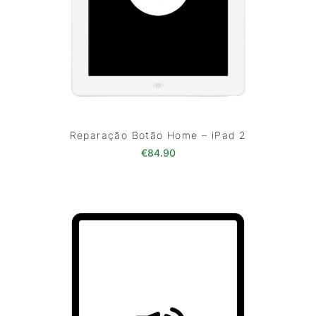
Reparação Botão Home – iPad 2
€
84.90