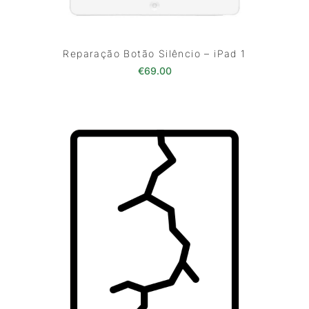
Reparação Botão Silêncio – iPad 1
€
69.00