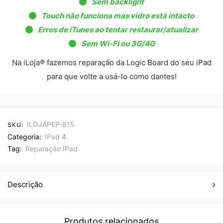
Sem backlight
Touch não funciona mas vidro está intacto
Erros de iTunes ao tentar restaurar/atualizar
Sem Wi-Fi ou 3G/4G
Na iLoja® fazemos reparação da Logic Board do seu iPad
para que volte a usá-lo como dantes!
ILOJAPEP-815
SKU:
Categoria:
IPad 4
Tag:
Reparação IPad
Descrição
Produtos relacionados