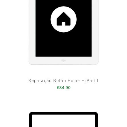
Reparação Botão Home – iPad 1
€
84.90