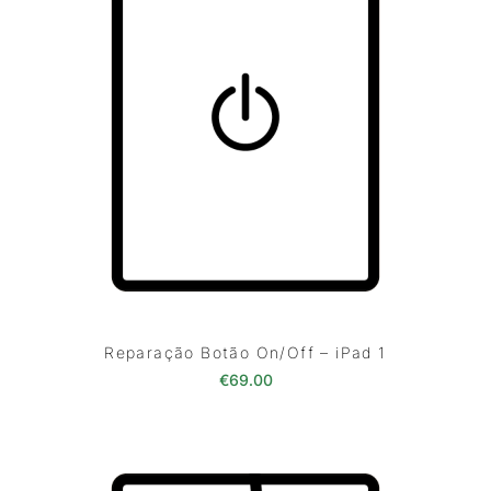
Reparação Botão On/Off – iPad 1
€
69.00