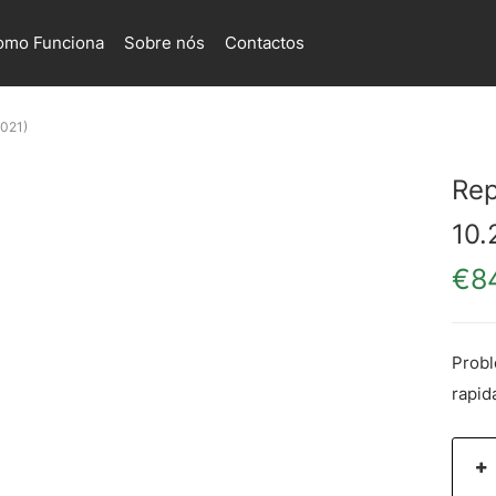
omo Funciona
Sobre nós
Contactos
2021)
Rep
10.
€
8
Probl
rapid