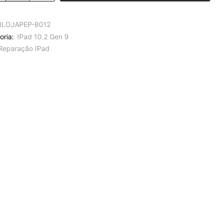
ILOJAPEP-8012
oria:
IPad 10.2 Gen 9
Reparação IPad