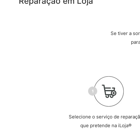
Reparação em Loja
Se tiver a so
par
Selecione o serviço de reparaç
que pretende na iLoja®