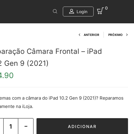
0
Login
Product navi
ANTERIOR
PRÓXIMO
aração Câmara Frontal – iPad
2 Gen 9 (2021)
4.90
emas com a câmara do iPad 10.2 Gen 9 (2021)? Reparamos
amente na iLoja.
ADICIONAR