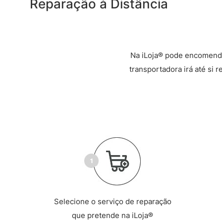
Reparação à Distância
Na iLoja® pode encomenda
transportadora irá até si 
Selecione o serviço de reparação
que pretende na iLoja®