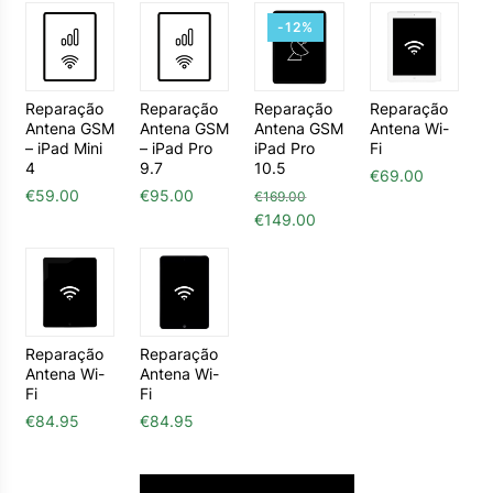
-12%
Reparação
Reparação
Reparação
Reparação
Antena GSM
Antena GSM
Antena GSM
Antena Wi-
– iPad Mini
– iPad Pro
iPad Pro
Fi
4
9.7
10.5
€
69.00
€
59.00
€
95.00
€
169.00
O preço original era: €169.0
O preço atual é: €149
€
149.00
Reparação
Reparação
Antena Wi-
Antena Wi-
Fi
Fi
€
84.95
€
84.95