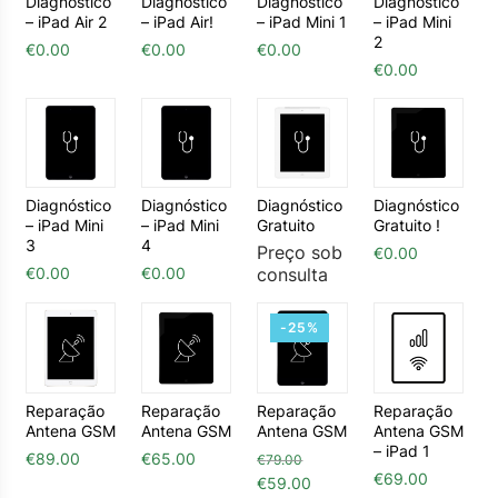
Diagnóstico
Diagnóstico
Diagnóstico
Diagnóstico
– iPad Air 2
– iPad Air!
– iPad Mini 1
– iPad Mini
2
€
0.00
€
0.00
€
0.00
€
0.00
Diagnóstico
Diagnóstico
Diagnóstico
Diagnóstico
– iPad Mini
– iPad Mini
Gratuito
Gratuito !
3
4
Preço sob
€
0.00
€
0.00
€
0.00
consulta
-25%
Reparação
Reparação
Reparação
Reparação
Antena GSM
Antena GSM
Antena GSM
Antena GSM
– iPad 1
€
89.00
€
65.00
€
79.00
€
69.00
O preço original era: €79.00
O preço atual é: €59.
€
59.00