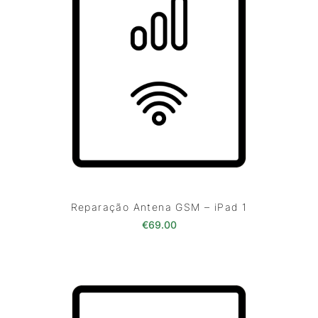
Reparação Antena GSM – iPad 1
€
69.00