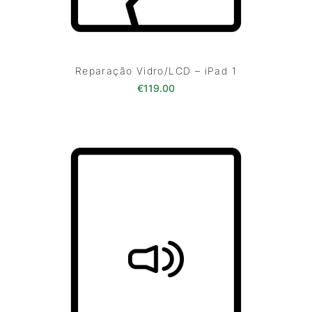
Reparação Vidro/LCD – iPad 1
€
119.00