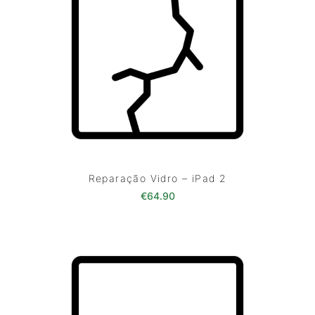
Reparação Vidro – iPad 2
€
64.90