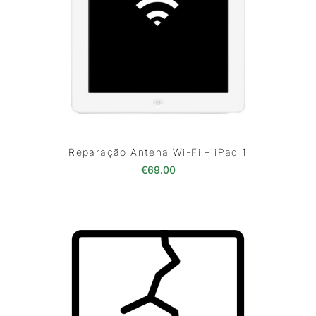
Reparação Antena Wi-Fi – iPad 1
€
69.00