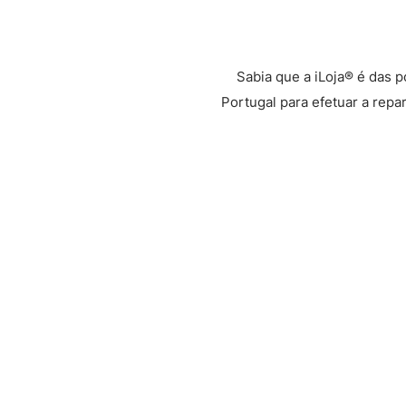
Sabia que a iLoja® é das 
Portugal para efetuar a repa
Através da Glovo