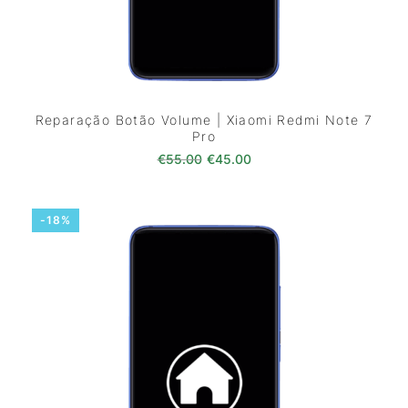
Reparação Botão Volume | Xiaomi Redmi Note 7
Pro
O preço original era: €55.00.
O preço atual é: €45.0
€
55.00
€
45.00
-18%