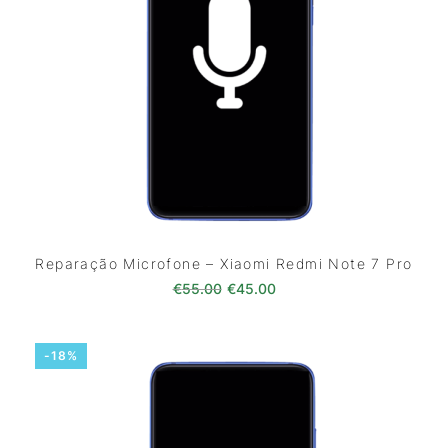
Reparação Microfone – Xiaomi Redmi Note 7 Pro
O preço original era: €55.00.
O preço atual é: €45.0
€
55.00
€
45.00
-18%