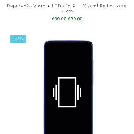
Reparação Vidro + LCD (Ecrã) – Xiaomi Redmi Note
7 Pro
O preço original era: €99.00.
O preço atual é: €89.0
€
99.00
€
89.00
-18%