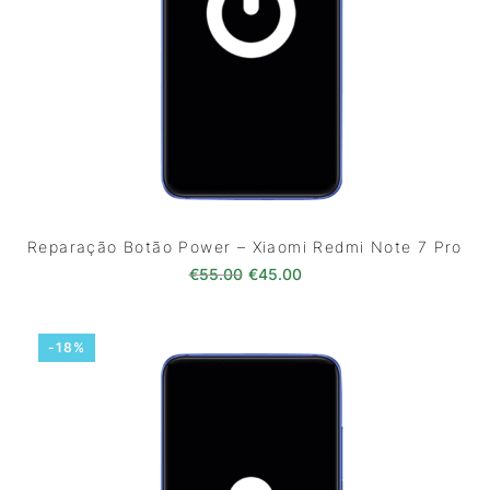
Reparação Botão Power – Xiaomi Redmi Note 7 Pro
O preço original era: €55.00.
O preço atual é: €45.0
€
55.00
€
45.00
-18%