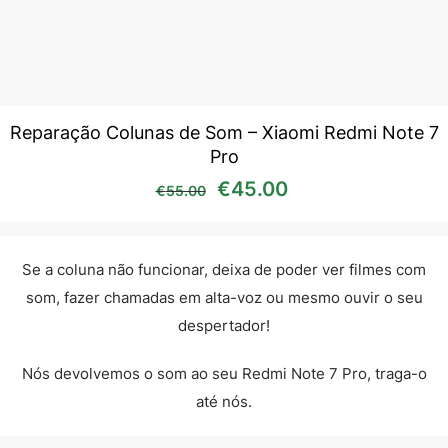
Reparação Colunas de Som – Xiaomi Redmi Note 7
Pro
O preço original era: €55
O preço atual é:
€
45.00
€
55.00
Se a coluna não funcionar, deixa de poder ver filmes com
som, fazer chamadas em alta-voz ou mesmo ouvir o seu
despertador!
Nós devolvemos o som ao seu Redmi Note 7 Pro, traga-o
até nós.