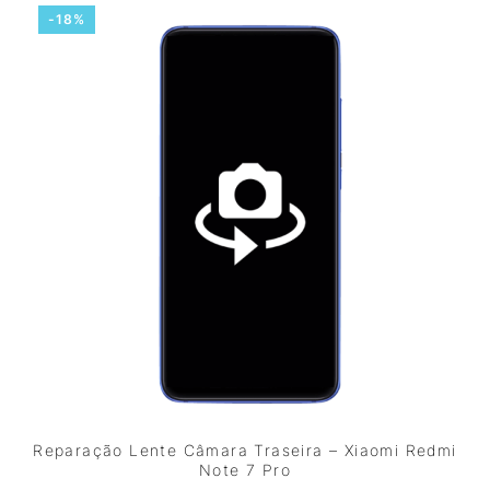
-18%
Reparação Lente Câmara Traseira – Xiaomi Redmi
Note 7 Pro