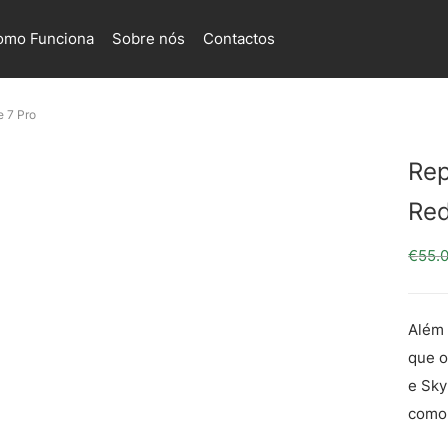
omo Funciona
Sobre nós
Contactos
 7 Pro
Rep
Red
€
55.
Além 
que o
e Sky
como 