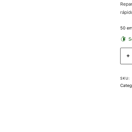
Repar
rápid
50 em
Se
SKU:
Categ