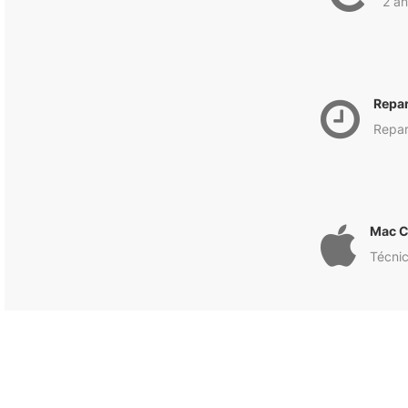
2 an
Repa
Repar
Mac C
Técnic