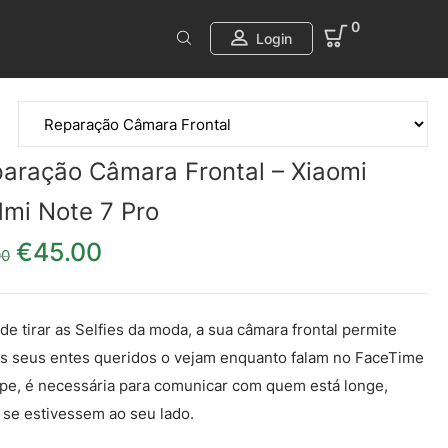
0
Login
aração Câmara Frontal – Xiaomi
mi Note 7 Pro
€
45.00
O preço original era: €55.00.
O preço atual é: €45.00.
00
de tirar as Selfies da moda, a sua câmara frontal permite
s seus entes queridos o vejam enquanto falam no FaceTime
pe, é necessária para comunicar com quem está longe,
se estivessem ao seu lado.