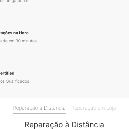
os de garantia*
rações na Hora
ado em 30 minutos
ertified
os Qualificados
Reparação à Distância
Reparação em Loja
Reparação à Distância