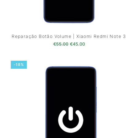
Reparação Botão Volume | Xiaomi Redmi Note 3
O preço original era: €55.00.
O preço atual é: €45.0
€
55.00
€
45.00
-18%