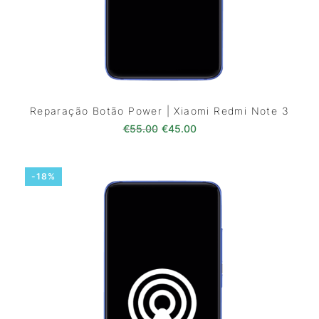
Reparação Botão Power | Xiaomi Redmi Note 3
O preço original era: €55.00.
O preço atual é: €45.0
€
55.00
€
45.00
-18%