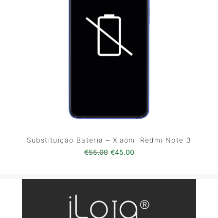
Substituição Bateria – Xiaomi Redmi Note 3
O preço original era: €55.00.
O preço atual é: €45.0
€
55.00
€
45.00