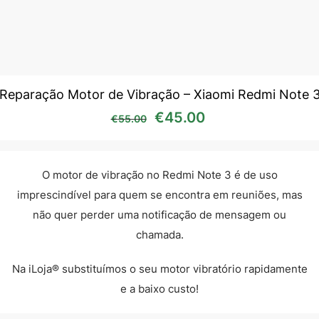
Reparação Motor de Vibração – Xiaomi Redmi Note 
O preço original era: €55
O preço atual é:
€
45.00
€
55.00
O motor de vibração no Redmi Note 3 é de uso
imprescindível para quem se encontra em reuniões, mas
não quer perder uma notificação de mensagem ou
chamada.
Na iLoja® substituímos o seu motor vibratório rapidamente
e a baixo custo!