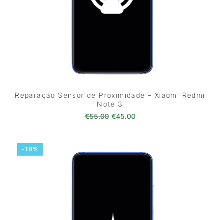
Reparação Sensor de Proximidade – Xiaomi Redmi
Note 3
O preço original era: €55.00.
O preço atual é: €45.0
€
55.00
€
45.00
-18%