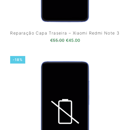
Reparação Capa Traseira – Xiaomi Redmi Note 3
O preço original era: €55.00.
O preço atual é: €45.0
€
55.00
€
45.00
-18%