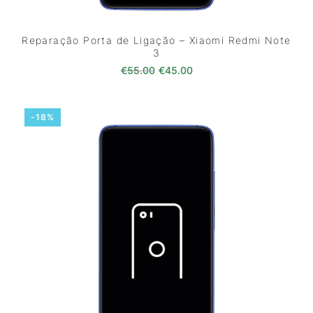
Reparação Porta de Ligação – Xiaomi Redmi Note
3
O preço original era: €55.00.
O preço atual é: €45.0
€
55.00
€
45.00
-18%