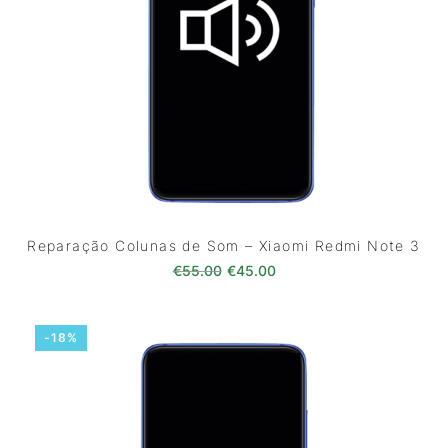
Reparação Colunas de Som – Xiaomi Redmi Note 3
O preço original era: €55.00.
O preço atual é: €45.0
€
55.00
€
45.00
-18%