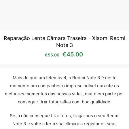
Reparação Lente Câmara Traseira – Xiaomi Redmi
Note 3
O preço original era: €55
O preço atual é:
€
45.00
€
55.00
Mais do que um telemóvel, o Redmi Note 3 é neste
momento um companheiro imprescindível durante os
melhores momentos das nossas vidas, muito em parte por
conseguir tirar fotografias com boa qualidade.
Se já não consegue tirar fotos, traga-nos o seu Redmi
Note 3 e volte a ter a sua câmara a registar os seus