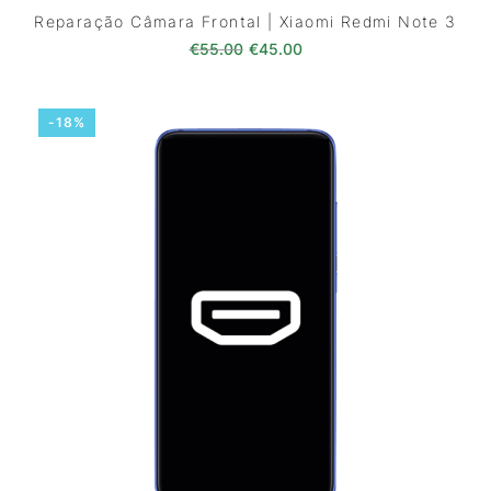
Reparação Câmara Frontal | Xiaomi Redmi Note 3
O preço original era: €55.00.
O preço atual é: €45.0
€
55.00
€
45.00
-18%