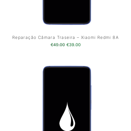
Reparação Câmara Traseira – Xiaomi Redmi 8A
O preço original era: €49.00.
O preço atual é: €39.0
€
49.00
€
39.00