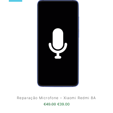
Reparação Microfone – Xiaomi Redmi 8A
O preço original era: €49.00.
O preço atual é: €39.0
€
49.00
€
39.00