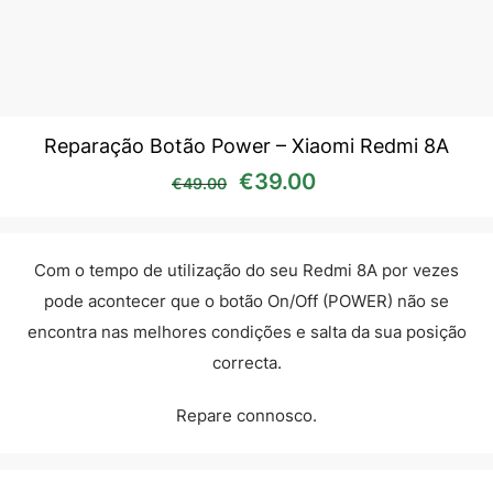
Reparação Botão Power – Xiaomi Redmi 8A
O preço original era: €49
O preço atual é:
€
39.00
€
49.00
Com o tempo de utilização do seu Redmi 8A por vezes
pode acontecer que o botão On/Off (POWER) não se
encontra nas melhores condições e salta da sua posição
correcta.
Repare connosco.