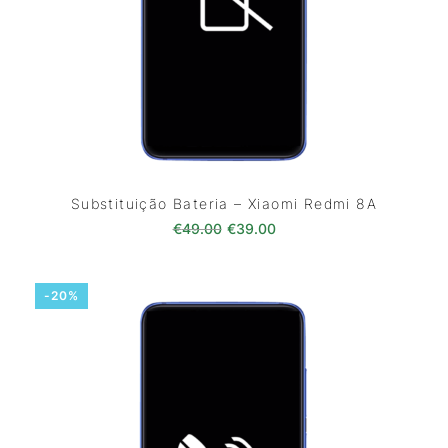
Substituição Bateria – Xiaomi Redmi 8A
O preço original era: €49.00.
O preço atual é: €39.0
€
49.00
€
39.00
-20%