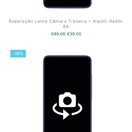
Reparação Lente Câmara Traseira – Xiaomi Redmi
8A
O preço original era: €49.00.
O preço atual é: €39.0
€
49.00
€
39.00
-20%