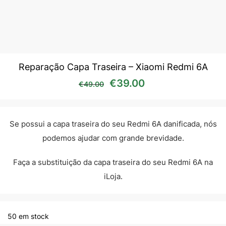
Reparação Capa Traseira – Xiaomi Redmi 6A
O preço original era: €49
O preço atual é:
€
39.00
€
49.00
Se possui a capa traseira do seu Redmi 6A danificada, nós
podemos ajudar com grande brevidade.
Faça a substituição da capa traseira do seu Redmi 6A na
iLoja.
50 em stock