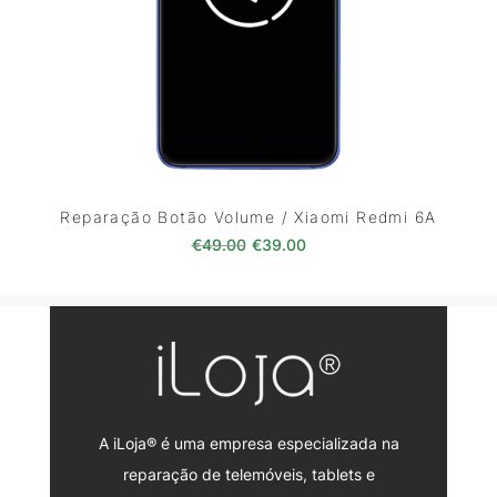
Reparação Botão Volume / Xiaomi Redmi 6A
O preço original era: €49.00.
O preço atual é: €39.0
€
49.00
€
39.00
A iLoja® é uma empresa especializada na
reparação de telemóveis, tablets e