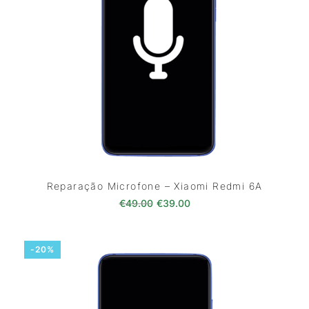
Reparação Microfone – Xiaomi Redmi 6A
O preço original era: €49.00.
O preço atual é: €39.0
€
49.00
€
39.00
-20%