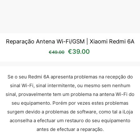
Reparação Antena Wi-Fi/GSM | Xiaomi Redmi 6A
O preço original era: €49
O preço atual é:
€
39.00
€
49.00
Se o seu Redmi 6A apresenta problemas na recepção do
sinal Wi-Fi, sinal intermitente, ou mesmo sem nenhum
sinal, provavelmente tem um problema na antena Wi-Fi do
seu equipamento. Porém por vezes estes problemas
surgem devido a problemas de software, como tal a iLoja
aconselha a efectuar um restauro do seu equipamento
antes de efectuar a reparação.