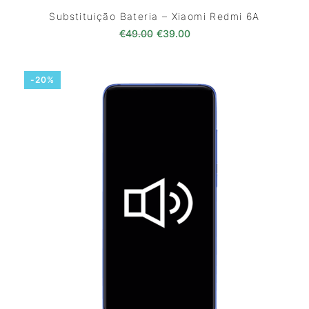
Substituição Bateria – Xiaomi Redmi 6A
O preço original era: €49.00.
O preço atual é: €39.0
€
49.00
€
39.00
-20%