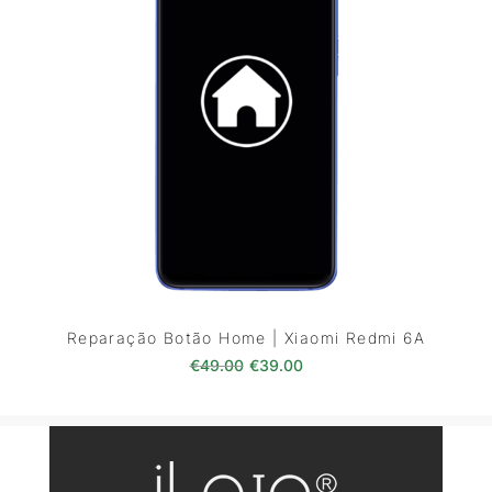
Reparação Botão Home | Xiaomi Redmi 6A
O preço original era: €49.00.
O preço atual é: €39.0
€
49.00
€
39.00