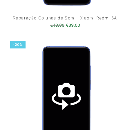
Reparação Colunas de Som – Xiaomi Redmi 6A
O preço original era: €49.00.
O preço atual é: €39.0
€
49.00
€
39.00
-20%