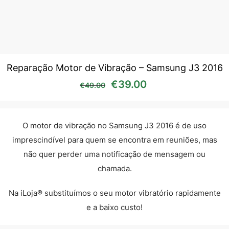
Reparação Motor de Vibração – Samsung J3 2016
O preço original era: €49
O preço atual é:
€
39.00
€
49.00
O motor de vibração no Samsung J3 2016 é de uso
imprescindível para quem se encontra em reuniões, mas
não quer perder uma notificação de mensagem ou
chamada.
Na iLoja® substituímos o seu motor vibratório rapidamente
e a baixo custo!