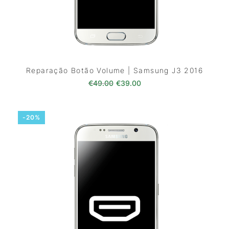
Reparação Botão Volume | Samsung J3 2016
O preço original era: €49.00.
O preço atual é: €39.0
€
49.00
€
39.00
-20%