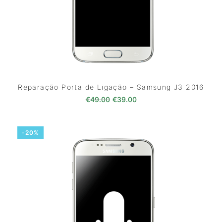
Reparação Porta de Ligação – Samsung J3 2016
O preço original era: €49.00.
O preço atual é: €39.0
€
49.00
€
39.00
-20%