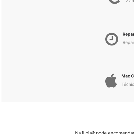
2 an
Repa
Repar
Mac C
Técnic
Na iLoja® pode encomendar