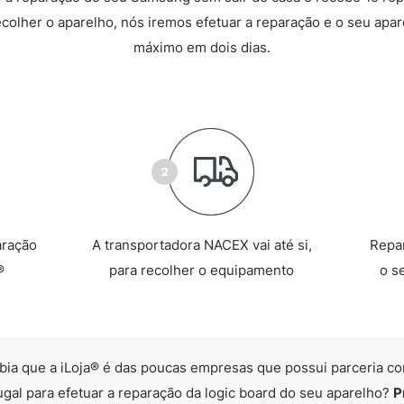
recolher o aparelho, nós iremos efetuar a reparação e o seu apare
máximo em dois dias.
aração
A transportadora NACEX vai até si,
Repa
®
para recolher o equipamento
o s
bia que a iLoja® é das poucas empresas que possui parceria co
ugal para efetuar a reparação da logic board do seu aparelho?
P