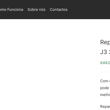
omo Funciona
Sobre nós
Contactos
Rep
J3 
€
49.
Com o
pode 
melho
Repa