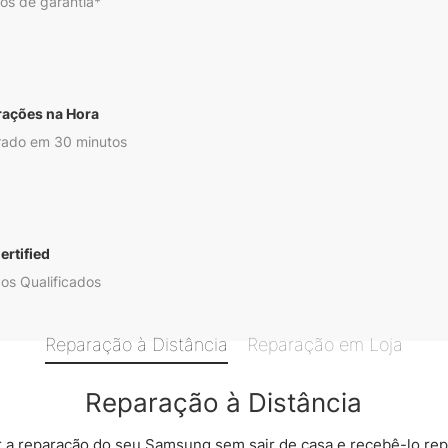
os de garantia*
rações na Hora
ado em 30 minutos
ertified
os Qualificados
Reparação à Distância
Reparação em Loja
Reparação à Distância
 a reparação do seu Samsung sem sair de casa e recebê-lo rep