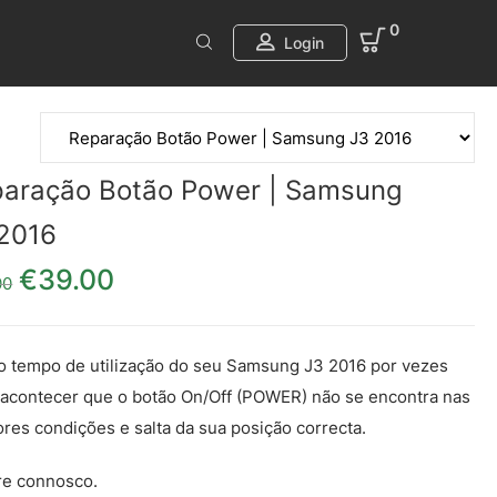
0
Login
aração Botão Power | Samsung
2016
€
39.00
O preço original era: €49.00.
O preço atual é: €39.00.
00
 tempo de utilização do seu Samsung J3 2016 por vezes
acontecer que o botão On/Off (POWER) não se encontra nas
res condições e salta da sua posição correcta.
re connosco.