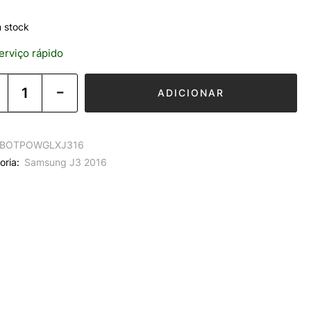
 stock
rviço rápido
ADICIONAR
BOTPOWGLXJ316
oria:
Samsung J3 2016