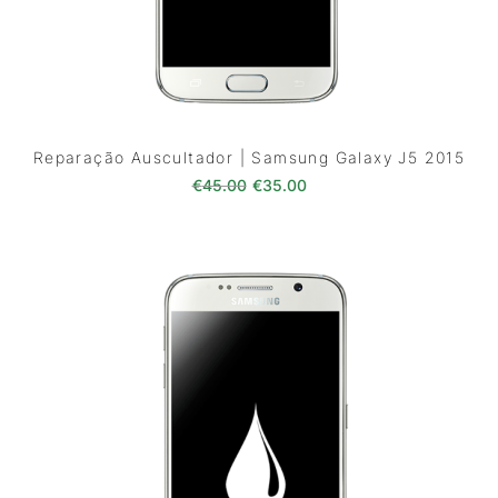
Reparação Auscultador | Samsung Galaxy J5 2015
O preço original era: €45.00.
O preço atual é: €35.0
€
45.00
€
35.00