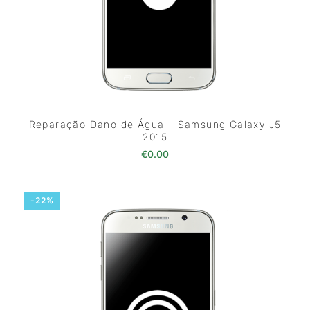
Reparação Dano de Água – Samsung Galaxy J5
2015
€
0.00
-22%