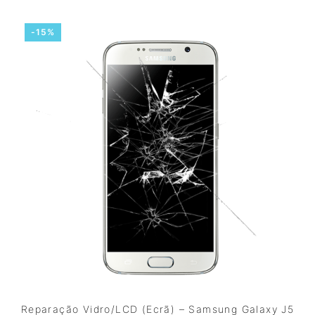
-15%
Reparação Vidro/LCD (Ecrã) – Samsung Galaxy J5