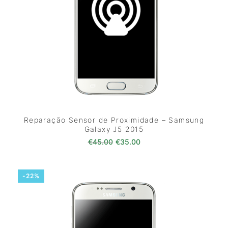
Reparação Sensor de Proximidade – Samsung
Galaxy J5 2015
O preço original era: €45.00.
O preço atual é: €35.0
€
45.00
€
35.00
-22%