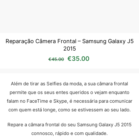
Reparação Câmera Frontal – Samsung Galaxy J5
2015
O preço original era: €45
O preço atual é:
€
35.00
€
45.00
Além de tirar as Selfies da moda, a sua câmara frontal
permite que os seus entes queridos o vejam enquanto
falam no FaceTime e Skype, é necessária para comunicar
com quem está longe, como se estivessem ao seu lado.
Repare a câmara frontal do seu Samsung Galaxy J5 2015
connosco, rápido e com qualidade.