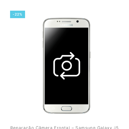
-22%
Reparação Câmera Frontal – Samsung Galaxy J5