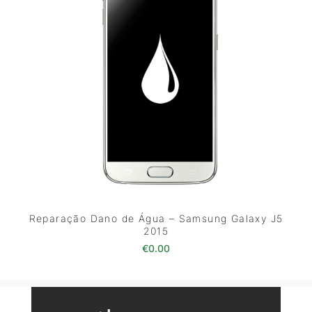
Reparação Dano de Água – Samsung Galaxy J5
2015
€
0.00