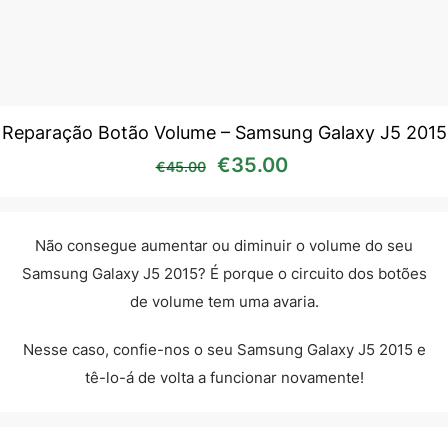
Reparação Botão Volume – Samsung Galaxy J5 2015
O preço original era: €45
O preço atual é:
€
35.00
€
45.00
Não consegue aumentar ou diminuir o volume do seu
Samsung Galaxy J5 2015? É porque o circuito dos botões
de volume tem uma avaria.
Nesse caso, confie-nos o seu Samsung Galaxy J5 2015 e
tê-lo-á de volta a funcionar novamente!