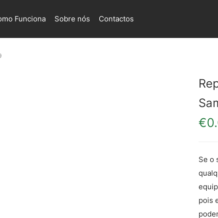
omo Funciona
Sobre nós
Contactos
9
Rep
Sa
€
0
Se o 
qualq
equip
pois 
podem