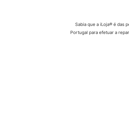
Sabia que a iLoja® é das 
Portugal para efetuar a repa
Através da Glovo