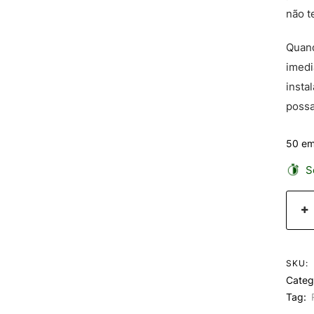
não t
Quand
imedi
insta
possa
50 em
Se
SKU:
Categ
Tag: